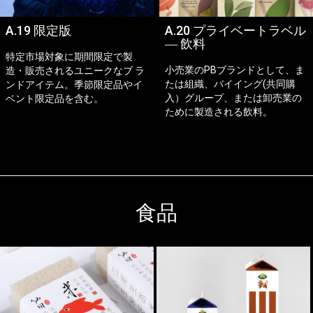
A.19 限定版
A.20 プライベートラベル
― 飲料
特定市場対象に期間限定で製
小売業のPBブランドとして、ま
造・販売されるユニークなブ ラ
たは組織、バイイング(共同購
ンドアイテム。季節限定品やイ
入）グループ、または卸売業の
ベント限定品を含む。
ために製造される飲料。
食品