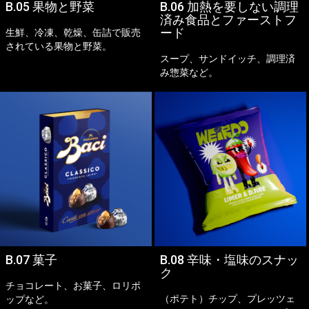
B.05 果物と野菜
B.06 加熱を要しない調理
済み食品とファーストフ
ード
生鮮、冷凍、乾燥、缶詰で販売
されている果物と野菜。
スープ、サンドイッチ、調理済
み惣菜など。
B.07 菓子
B.08 辛味・塩味のスナッ
ク
チョコレート、お菓子、ロリポ
（ポテト）チップ、プレッツェ
ップなど。