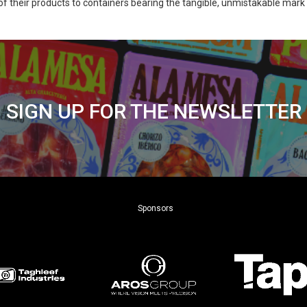
 their products to containers bearing the tangible, unmistakable mark of
SIGN UP FOR THE NEWSLETTER
Sponsors