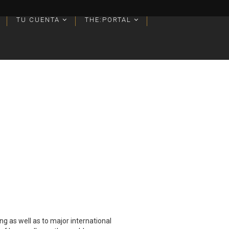
TU CUENTA
TU CUENTA
THE:PORTAL
THE:PORTAL
g as well as to major international