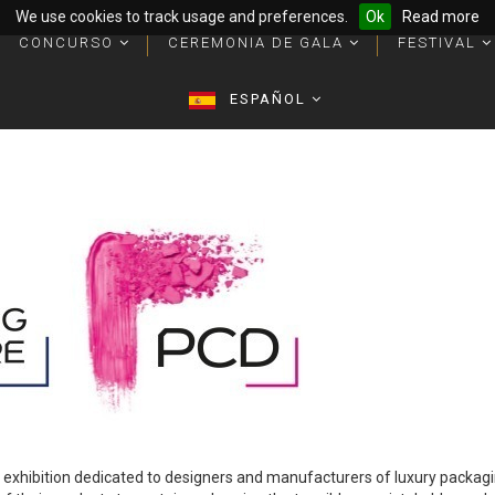
We use cookies to track usage and preferences.
Ok
Read more
CONCURSO
CONCURSO
CEREMONIA DE GALA
CEREMONIA DE GALA
FESTIVAL
FESTIVAL
es y más
es y más
Lo que obtiene como ganador
Paquetes y Trofeos de los ganadores
Lo que obtiene como ganador
Paquetes y Trofeos de los ganadores
ESPAÑOL
ESPAÑOL
 exhibition dedicated to designers and manufacturers of luxury packagin